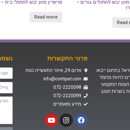
 מזון יבש לחתולים גורים –
פרופיין מזון יבש לחתולי בית –
רז
Read more
Read 
פרטי התקשרות
נשמח 
 בישראל בתחום ייבוא
אדום 29, איזור התעשייה כנות
רים לחיות מחמד
info@contipet.com
הצוות המקצועי
072-2220098
ת האיכות בשרות הטוב
072-2220099
מידע ומאמרים