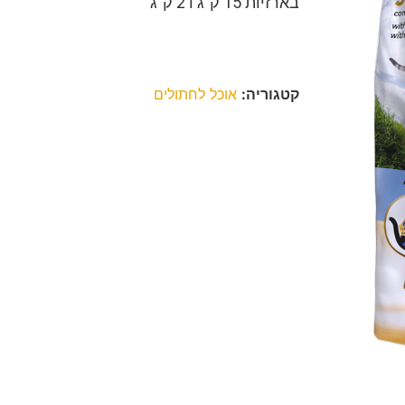
בארזיות 15 ק"ג ו 2 ק"ג
קטגוריה:
אוכל לחתולים