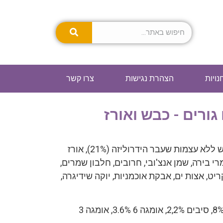
נויות
הצהרת נגישות
צרו קשר
 גורים - כבש ואורז
חלבון כבש מיובש (29%), חלבון כבש ללא עצמות שעבר הידרוליזה (21%), אורז
5), קמח אנשובי, שמרי בירה, שמן אנצ'ובי, חרובים, חלבון שמרים,
ריט, אצות ים, אבקת אוכמניות, יוקה שידיגרה,
חלבון 30%, שומן 15%, אפר 8%, סיבים 2,2%, אומגה 6 3.6%, אומגה 3