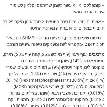
– קומפלקס ימי: מועשר בשמן שרימפס וסלמון לשיפור
איכות הפרווה והעור
– אצות ים ותכשירים פרה-ביוטיים: לצורך איזון מיקרופלורה
חיובית במעיים וסיוע בחיזוק מערכת החיסון
– טיפוח שיניים: ציפורן, תמציות מרווה ו- SHMP הם בעלי
תכונות אנטי-בקטריאליות ומעניקים טיפוח שיניים מורכב
מרכיבים:
עוף 45% (עוף מיובש 25%, קמח עוף 20%), תירס,
תפוחי אדמה (14%), שומן עוף (משומר בתערובת
טוקופרולים, מקור ויטמין-E (9%), תפוחים מיובשים, שמרי
בירה, כבד עוף מיובש (2%), שרימפס (1.5%), שמן סלמון
(1%), אצות (0.5%), נתרן (Hexametaphosphate) (0.1%),
גלוקוזמין סולפט (0.02%), שורש עולש (מקור הMOS)
(0.018%), תערובת עשבי תיבול (שומר, בזיליקום, מרווה
0.018%), פרוקטו-אוליגוסכרידים (0.012%), תמצית יוקה
(0.01%), כונדרויטין סולפט (0.012%), ציפורן (0.008%)