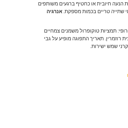
רת הנעה חיובית או כחטיף ברגעים משותפים
מי שתייה טריים בכמות מספקת.
אנרגיה
ירופי: תמציות טוקופרול משמנים צמחיים
 אסקורביל פלמיטט (1b304) ותמצית רוזמרין. תאריך התפוגה מופיע על גבי
רני שמש ישירות.