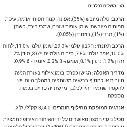
מזון משלים לכלבים
הרכב:
טלה מיובש (35%), אפונה, קמח תפוחי אדמה, עיסת
תפוחים מיובשת, שומן עופות שונים, שמרי בירה, פשתן
(1%), תרד (1%), רוזמרין (0.05%).
הרכב תזונתי:
חלבון גולמי 29.0%, שומן גולמי 11.0%, לחות
10.0%, אפר גולמי 7.8%, סיבים גולמיים 3.6%, סידן 1.7%,
זרחן 1.2%, נתרן 0.1%, אומגה- 3 0.3%, אומגה- 6 0.9%.
מדריך האכלה:
הגישו כפרס, בזמן אילוף בעזרת הנעה
חיובית או כחטיף ברגעים משותפים במהלך היום. יש
להקפיד שתמיד יהיו לכלבך מי שתייה טריים בכמות
מספקת.
אנרגיה המופקת מחילוף חומרים:
3,500 קק"ל/ ק"ג.
מכיל נוגדי חמצון מאושרים על ידי האיחוד האירופי: תמציות
טוקופרול משמנים צמחיים (1b306(i)), אסקורביל פלמיטט