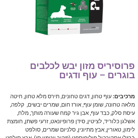
פרוסיריס מזון יבש לכלבים
בוגרים – עוף ודגים
מרכיבים:
עוף טחון, דגים טחונים, תירס מלא טחון, חיטה
מלאה טחונה, שומן עוף, אורז חום, שמרים יבשים, קלפה,
עיסת סלק, כבד עוף, אבן גיר קמח שעורה מותך, מלח,
אשלגן כלוריד, לציטין, סידן פרופיונאט, זרעי פשתן, חומצת
לימון, טאורין, אבץ מתיונין, סלניום שמרים, סולפט
ברזלי,אסקורביל פוליפוספט (מקור ויטמין סי), אבץ סולפט,