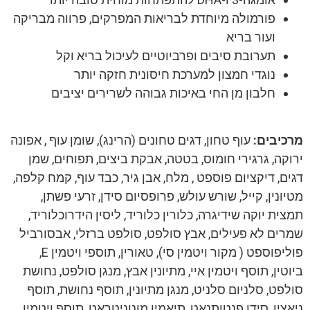
פורמולה מיוחדת לבריאות המפרקים, פרווה מבריקה
ועור בריא
תערובת סיבים ופרביוטיים לעיכול בריא וקל
נוגדי חמצון למערכת חיסונית חזקה יותר
חלבון מן החי באיכות גבוהה לשרירים יציבים
מרכיבים:
עוף טחון, דגים טחונים (הרינג), שומן עוף , אפונה
ירוקה, גרגירי חומוס, בטטה, אבקת ביצים, תפוחים, שמן
דגים, דיקציום פוספט , מלח, אבן גיר, כבד עוף, קמח קלפה,
מטיונין, קייל, שורש עולש, פרופסיום סידן, זרעי פשתן,
תמצית יוקה שידיגרה, כלורין כלוריד, ליסין הידרוכלוריד,
שמרים לא פעילים, אבץ סולפט, סולפט ברזלי, אבסורביל
פוליפוספט ( מקור ויטמין סי), טאורין, תוספי ויטמין E,
ביוטין, תוסף ויטמין איי, מתיונין אבץ, מנגן סולפט, נחושת
סולפט, סלניום סלניט, מנגן מתיונין, תוסף נחושת, תוסף
ניאצין, סידן פנטותנאט, תיאמין מונוניטראט, תוסף ויטמין