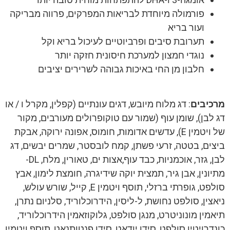
פורמולה מיוחדת לבריאות המפרקים, פרווה מבריקה
ועור בריא
תערובת סיבים ופרביוטיים לעיכול בריא וקל
נוגדי חמצון למערכת חיסונית חזקה יותר
חלבון מן החי באיכות גבוהה לשרירים יציבים
מרכיבים
: דג מלוח מיובש, דגים עונתיים (קפלין, מקרל ו / או
דג לבן), שומן עוף (שמור עם טוקופרולים מעורבים, מקור
של ויטמין E), עדשים אדומות, חומוס, אפונה ירוקה, אבקת
ביצים, בטטה, זרעי פשתן, קמח לובסטר, שמרים יבשים, דג
לבן, גזר, אוכמניות, כבד עוף,אצות ים, טאורין, מלח, DL-
מתיונין, אבן גיר, תמצית יוקה שידיגרה, חומצת לימון, אבץ
סולפט, גופרתי ברזלי, תוסף ויטמין E, קייל, שורש עולש,
ניאצין, סולפט נחושת, ל-ליסין, הידרוכלוריד, סלניום נתרן,
תיאמין מונוניטרט, מנגן סולפט, גלוקוזאמין הידרוכלוריד,
כונדרויטין סולפט, סידן יודאט, סידן פנטותנאט, תוסף ויטמין