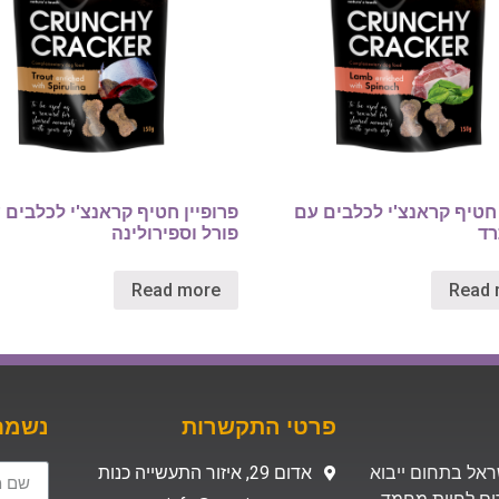
 חטיף קראנצ'י לכלבים עם
פרופיין חטיף קראנצ'י לכלבים 
רד
פורל וספירולינה
Read more
Read 
פרטי התקשרות
נשמח 
 בישראל בתחום ייבוא
אדום 29, איזור התעשייה כנות