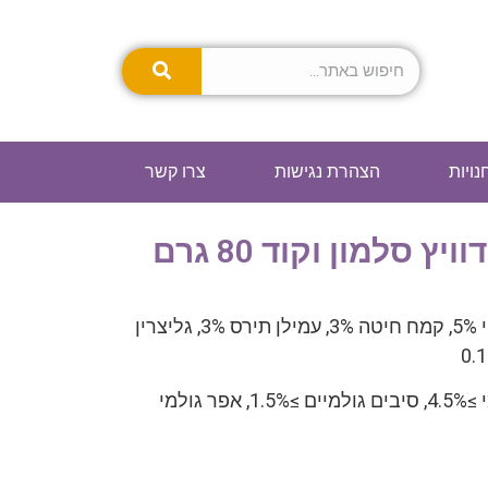
נויות
הצהרת נגישות
צרו קשר
 סלמון וקוד 80 גרם
מרכיבים: סלמון 66.5%, דג קוד 15%, שמן צמחי 5%, קמח חיטה 3%, עמילן תירס 3%, גליצרין
תכולה תזונתית: חלבון גולמי ≥23%, שומן גולמי ≥4.5%, סיבים גולמיים ≥1.5%, אפר גולמי