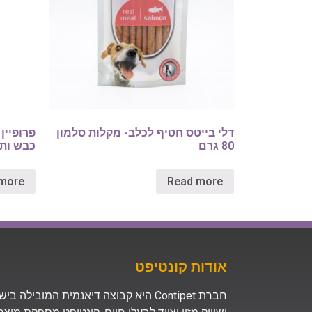
דלי בייטס חטיף לכלב- מקלות סלמון
פרופיין
80 גרם
כבש ות
more
Read more
אודות קונטיפט
חברת Contipet היא קבוצה דיאנמית המובילה