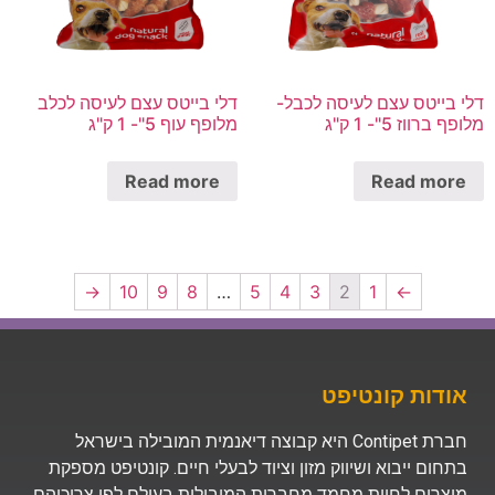
דלי בייטס עצם לעיסה לכבל-
דלי בייטס עצם לעיסה לכלב
מלופף ברווז 5"- 1 ק"ג
מלופף עוף 5"- 1 ק"ג
Read more
Read more
→
10
9
8
…
5
4
3
2
1
←
אודות קונטיפט
חברת Contipet היא קבוצה דיאנמית המובילה בישראל
בתחום ייבוא ושיווק מזון וציוד לבעלי חיים. קונטיפט מספקת
מוצרים לחיות מחמד מחברות המובילות בעולם לפי צריכיהם