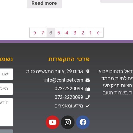
Read more
→
7
6
5
4
3
2
1
←
פרטי התקשרות
נשמח 
 בישראל בתחום ייבוא
אדום 29, איזור התעשייה כנות
רים לחיות מחמד
info@contipet.com
הצוות המקצועי
072-2220098
ת האיכות בשרות הטוב
072-2220099
מידע ומאמרים